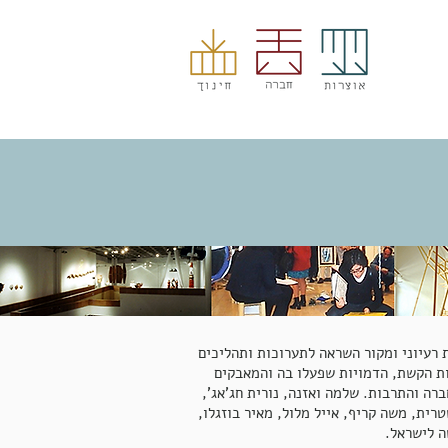
בית רעיוני ומקור השראה לתערוכות ותהליכים
 שנערכו במקום התצוגה ברחוב שבזי 38. פגישות הקשת, הדמויות שפעלו בה והמאבקים
ה והתרבות. שלמה ואזנה, נורית חג'אג',
שטרית, משה קריף, אייל מלול, מאיר בוזגלו,
ה לישראל.