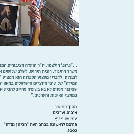
..."פרופ' הולצמן, יו"ר הועדה הציבורית ה
משרד החינוך, רונית תירוש, לשלב שלושים אח
לבגרות. לדבריו מקצוע הספרות הוא מקצוע "ר
שציבור מסוים לא בא בשערה מחייב להביט א
במושגי האיכות והערכים."
מתוך המאמר
איכות וערכים
עמי שטייניץ
פורסם לראשונה בכתב העת "הכיוון מזרח"
2002